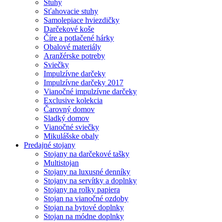
Stuhy
Sťahovacie stuhy
Samolepiace hviezdičky
Darčekové koše
Číre a potlačené hárky
Obalové materiály
Aranžérske potreby
Sviečky
Impulzívne darčeky
Impulzívne darčeky 2017
Vianočné impulzívne darčeky
Exclusive kolekcia
Čarovný domov
Sladký domov
Vianočné sviečky
Mikulášske obaly
Predajné stojany
Stojany na darčekové tašky
Multistojan
Stojany na luxusné denníky
Stojany na servítky a doplnky
Stojany na rolky papiera
Stojan na vianočné ozdoby
Stojan na bytové doplnky
Stojan na módne doplnky