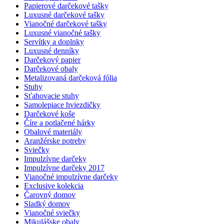
Papierové darčekové tašky
Luxusné darčekové tašky
Vianočné darčekové tašky
Luxusné vianočné tašky
Servítky a doplnky
Luxusné denníky
Darčekový papier
Darčekové obaly
Metalizovaná darčeková fólia
Stuhy
Sťahovacie stuhy
Samolepiace hviezdičky
Darčekové koše
Číre a potlačené hárky
Obalové materiály
Aranžérske potreby
Sviečky
Impulzívne darčeky
Impulzívne darčeky 2017
Vianočné impulzívne darčeky
Exclusive kolekcia
Čarovný domov
Sladký domov
Vianočné sviečky
Mikulášske obaly