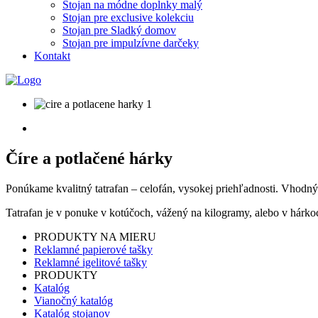
Stojan na módne doplnky malý
Stojan pre exclusive kolekciu
Stojan pre Sladký domov
Stojan pre impulzívne darčeky
Kontakt
Číre a potlačené hárky
Ponúkame kvalitný tatrafan – celofán, vysokej priehľadnosti. Vhodný
Tatrafan je v ponuke v kotúčoch, vážený na kilogramy, alebo v hárko
PRODUKTY NA MIERU
Reklamné papierové tašky
Reklamné igelitové tašky
PRODUKTY
Katalóg
Vianočný katalóg
Katalóg stojanov