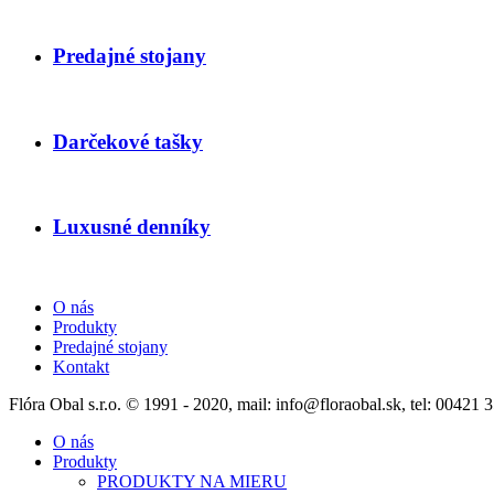
Predajné stojany
Darčekové tašky
Luxusné denníky
O nás
Produkty
Predajné stojany
Kontakt
Flóra Obal s.r.o. © 1991 - 2020, mail: info@floraobal.sk, tel: 0042
O nás
Produkty
PRODUKTY NA MIERU