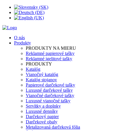
O nás
Produkty
PRODUKTY NA MIERU
Reklamné papierové tašky
Reklamné igelitové tašky
PRODUKTY
Katalóg
Vianočný katalóg
Katalóg stojanov
Papierové darčekové tašky
Luxusné darčekové tašky
Vianočné darčekové tašky
Luxusné vianočné tašky
Servítky a doplnky
Luxusné denníky
Darčekový papier
Darčekové obaly
Metalizovaná darčeková fólia