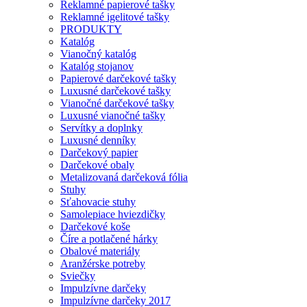
Reklamné papierové tašky
Reklamné igelitové tašky
PRODUKTY
Katalóg
Vianočný katalóg
Katalóg stojanov
Papierové darčekové tašky
Luxusné darčekové tašky
Vianočné darčekové tašky
Luxusné vianočné tašky
Servítky a doplnky
Luxusné denníky
Darčekový papier
Darčekové obaly
Metalizovaná darčeková fólia
Stuhy
Sťahovacie stuhy
Samolepiace hviezdičky
Darčekové koše
Číre a potlačené hárky
Obalové materiály
Aranžérske potreby
Sviečky
Impulzívne darčeky
Impulzívne darčeky 2017