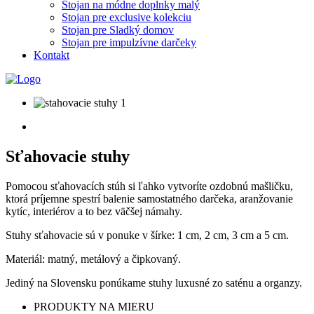
Stojan na módne doplnky malý
Stojan pre exclusive kolekciu
Stojan pre Sladký domov
Stojan pre impulzívne darčeky
Kontakt
Sťahovacie stuhy
Pomocou sťahovacích stúh si ľahko vytvoríte ozdobnú mašličku,
ktorá príjemne spestrí balenie samostatného darčeka, aranžovanie
kytíc, interiérov a to bez väčšej námahy.
Stuhy sťahovacie sú v ponuke v šírke: 1 cm, 2 cm, 3 cm a 5 cm.
Materiál: matný, metálový a čipkovaný.
Jediný na Slovensku ponúkame stuhy luxusné zo saténu a organzy.
PRODUKTY NA MIERU