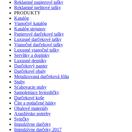
Reklamné papierové tašky
Reklamné igelitové tašky
PRODUKTY
Katalóg
Vianočný katalóg
Katalóg stojanov
Papierové darčekové tašky
Luxusné darčekové tašky
Vianočné darčekové tašky
Luxusné vianočné tašky
Servítky a doplnky
Luxusné denníky
Darčekový papier
Darčekové obaly
Metalizovaná darčeková fólia
Stuhy
Sťahovacie stuhy
Samolepiace hviezdičky
Darčekové koše
Číre a potlačené hárky
Obalové materiály
Aranžérske potreby
Sviečky
Impulzívne darčeky
Impulzívne darčeky 2017