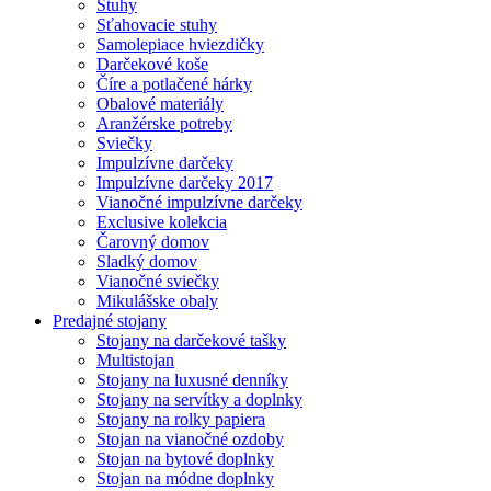
Stuhy
Sťahovacie stuhy
Samolepiace hviezdičky
Darčekové koše
Číre a potlačené hárky
Obalové materiály
Aranžérske potreby
Sviečky
Impulzívne darčeky
Impulzívne darčeky 2017
Vianočné impulzívne darčeky
Exclusive kolekcia
Čarovný domov
Sladký domov
Vianočné sviečky
Mikulášske obaly
Predajné stojany
Stojany na darčekové tašky
Multistojan
Stojany na luxusné denníky
Stojany na servítky a doplnky
Stojany na rolky papiera
Stojan na vianočné ozdoby
Stojan na bytové doplnky
Stojan na módne doplnky