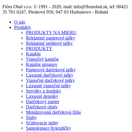
Flóra Obal s.r.o. © 1991 - 2020, mail: info@floraobal.sk, tel: 00421
35 761 0247, Piesková 950, 947 03 Hurbanovo - Bohatá
O nás
Produkty
PRODUKTY NA MIERU
Reklamné papierové tašky
Reklamné igelitové tašky
PRODUKTY
Katalóg
Vianočný katalóg
Katalóg stojanov
Papierové darčekové tašky
Luxusné darčekové tašky
Vianočné darčekové tašky
Luxusné vianočné tašky
Servítky a doplnky
Luxusné denníky
Darčekový papier
Darčekové obaly
Metalizovaná darčeková fólia
Stuhy
Sťahovacie stuhy
Samolepiace hviezdičky