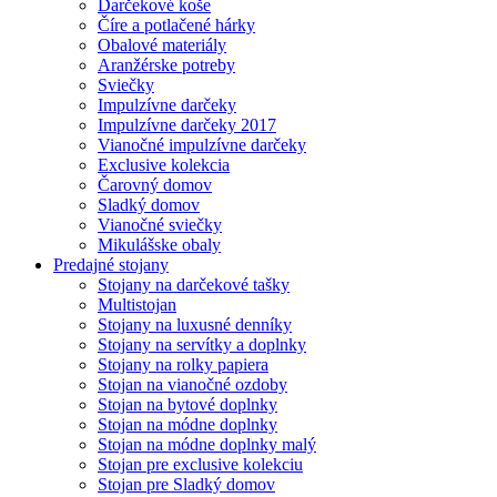
Darčekové koše
Číre a potlačené hárky
Obalové materiály
Aranžérske potreby
Sviečky
Impulzívne darčeky
Impulzívne darčeky 2017
Vianočné impulzívne darčeky
Exclusive kolekcia
Čarovný domov
Sladký domov
Vianočné sviečky
Mikulášske obaly
Predajné stojany
Stojany na darčekové tašky
Multistojan
Stojany na luxusné denníky
Stojany na servítky a doplnky
Stojany na rolky papiera
Stojan na vianočné ozdoby
Stojan na bytové doplnky
Stojan na módne doplnky
Stojan na módne doplnky malý
Stojan pre exclusive kolekciu
Stojan pre Sladký domov