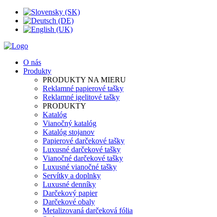
O nás
Produkty
PRODUKTY NA MIERU
Reklamné papierové tašky
Reklamné igelitové tašky
PRODUKTY
Katalóg
Vianočný katalóg
Katalóg stojanov
Papierové darčekové tašky
Luxusné darčekové tašky
Vianočné darčekové tašky
Luxusné vianočné tašky
Servítky a doplnky
Luxusné denníky
Darčekový papier
Darčekové obaly
Metalizovaná darčeková fólia